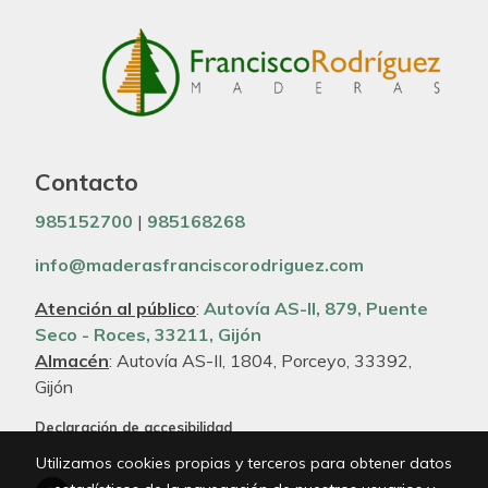
Contacto
985152700
|
985168268
info@maderasfranciscorodriguez.com
Atención al público
:
Autovía AS-II, 879, Puente
Seco - Roces, 33211, Gijón
Almacén
: Autovía AS-II, 1804, Porceyo, 33392,
Gijón
Declaración de accesibilidad
Utilizamos cookies propias y terceros para obtener datos