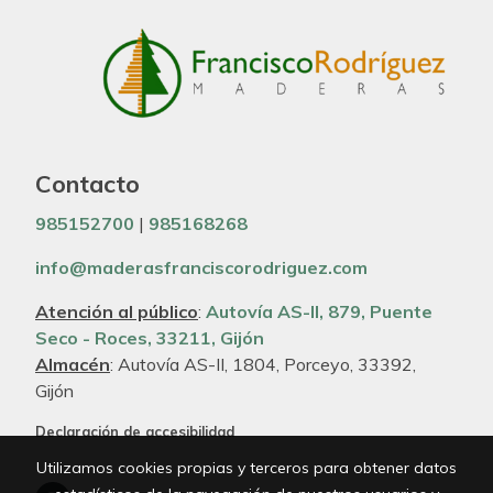
Contacto
985152700
|
985168268
info@maderasfranciscorodriguez.com
Atención al público
:
Autovía AS-II, 879, Puente
Seco - Roces, 33211, Gijón
Almacén
: Autovía AS-II, 1804, Porceyo, 33392,
Gijón
Declaración de accesibilidad
Utilizamos cookies propias y terceros para obtener datos