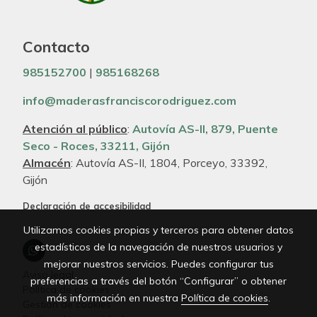
Contacto
985152700
|
985168268
info@maderasfranciscorodriguez.com
Atención al público
:
Autovía AS-II, 879, Puente
Seco - Roces, 33211, Gijón
Almacén
: Autovía AS-II, 1804, Porceyo, 33392,
Gijón
Declaración de accesibilidad
Utilizamos cookies propias y terceros para obtener datos
estadísticos de la navegación de nuestros usuarios y
mejorar nuestros servicios. Puedes configurar tus
Aviso legal
preferencias a través del botón “Configurar” o obtener
Política de cookies
más información en nuestra
Política de cookies
.
Gestión de cookies